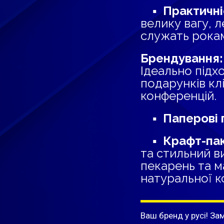
▪ Практичні
велику вагу, л
служать рока
Брендування:
Ідеально підх
подарунків кл
конференцій.
▪
Паперові 
▪ Крафт-пак
та стильний ви
пекарень та м
натуральної к
Ваш бренд у русі! За