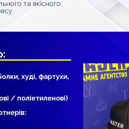
льного та якісного
есу.
:
олки, худі, фартухи,
ві / поліетиленові)
ртнерів: