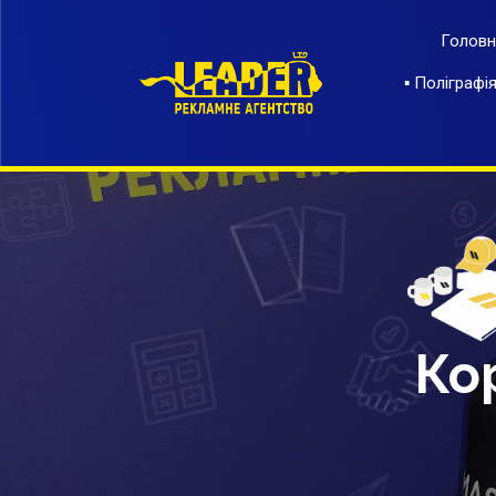
Головн
▪ Поліграф
Ко