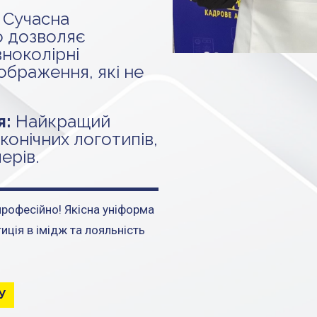
Сучасна
о дозволяє
ноколірні
ображення, які не
я:
Найкращий
конічних логотипів,
ерів.
професійно! Якісна уніформа
иція в імідж та лояльність
У