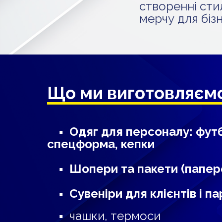
створенні сти
мерчу для бізн
Що ми виготовляємо
▪
Одяг для персоналу: футб
спецформа, кепки
▪
Шопери та пакети (паперо
▪
Сувеніри для клієнтів і па
▪ чашки, термоси