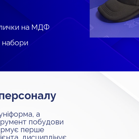
лички на МДФ
 набори
 персоналу
уніформа, а
трумент побудови
формує перше
ієнта, дисциплінує