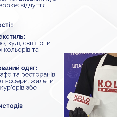
ворює відчуття
сті::
екстиль:
о, худі, світшоти
х кольорів та
ований одяг:
афе та ресторанів,
юті-сфери, жилети
кур'єрів або
методів