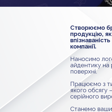
Створюємо б
продукцію, я
впізнаваність
компанії.
Наносимо лог
айдентику на р
поверхні.
Працюємо з т
якого обсягу
серійного вир
Станемо ваши