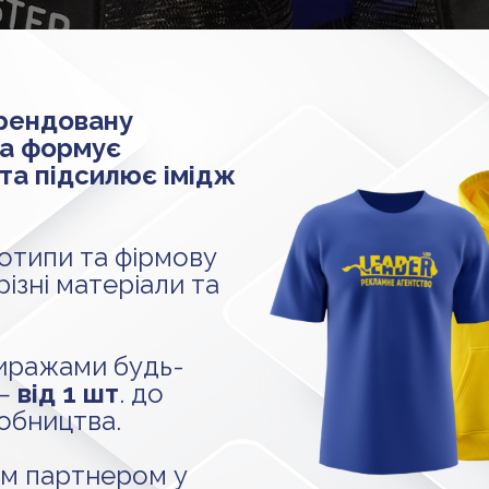
рендовану
ка формує
 та підсилює імідж
отипи та фірмову
ізні матеріали та
иражами будь-
 —
від 1 шт
. до
обництва.
м партнером у