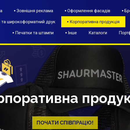
а
▪ Зовнішня реклама
▪ Оформлення фасадів
▪ Б
ія та широкоформатний друк
▪ Корпоративна продукція
▪ Печатки та штампи
▪ Інше
Каталоги
Порт
рпоративна продук
ПОЧАТИ СПІВПРАЦЮ!