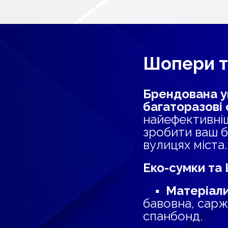
Шопери т
Брендована у
багаторазові
найефективні
зробити ваш 
вулицях міста.
Еко-сумки та
▪
Матеріал
бавовна, сарж
спанбонд.