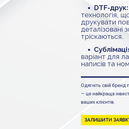
▪
DTF-друк:
технологія, щ
друкувати пов
деталізовані з
тріскаються.
▪
Сублімаці
варіант для ла
написів та ном
Одягніть свій бренд 
— це найкраща інвест
ваших клієнтів.
ЗАЛИШИТИ ЗАЯВК