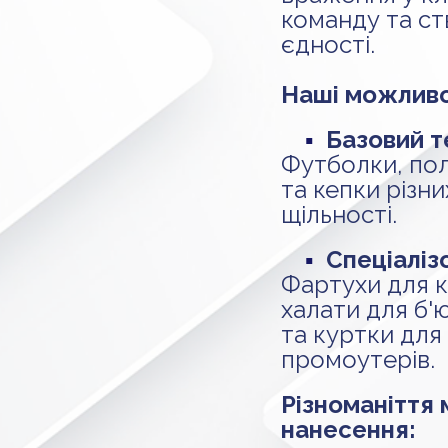
команду та ст
єдності.
Наші можливо
▪
Базовий т
Футболки, пол
та кепки різни
щільності.
▪
Спеціаліз
Фартухи для к
халати для б'
та куртки для 
промоутерів.
Різноманіття 
нанесення: