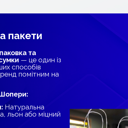
а пакети
паковка та
 сумки
— це один із
ших способів
бренд помітним на
 Шопери:
и:
Натуральна
а, льон або міцний