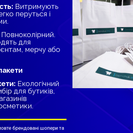
сть:
Витримують
егко перуться і
ми.
Повноколірний.
одять для
ієнтам, мерчу або
пакети
ети:
Екологічний
бір для бутиків,
агазинів
осметики.
мовте брендовані шопери та