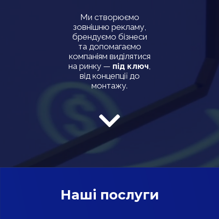
Ми створюємо
зовнішню рекламу,
брендуємо бізнеси
та допомагаємо
компаніям виділятися
на ринку —
під ключ
,
від концепції до
монтажу.
Наші послуги