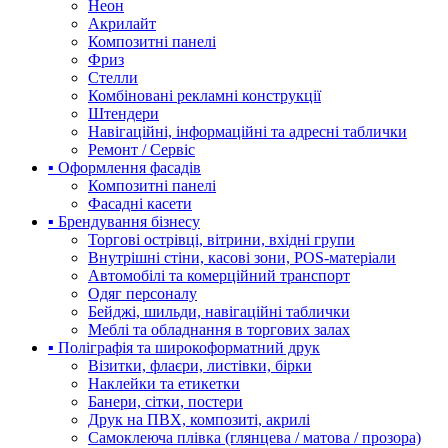
Неон
Акрилайт
Композитні панелі
Фриз
Стелли
Комбіновані рекламні конструкції
Штендери
Навігаційні, інформаційні та адресні таблички
Ремонт / Сервіс
▪ Оформлення фасадів
Композитні панелі
Фасадні касети
▪ Брендування бізнесу
Торгові острівці, вітрини, вхідні групи
Внутрішні стіни, касові зони, POS-матеріали
Автомобілі та комерційний транспорт
Одяг персоналу
Бейджі, шильди, навігаційні таблички
Меблі та обладнання в торгових залах
▪ Поліграфія та широкоформатний друк
Візитки, флаєри, листівки, бірки
Наклейки та етикетки
Банери, сітки, постери
Друк на ПВХ, композиті, акрилі
Самоклеюча плівка (глянцева / матова / прозора)